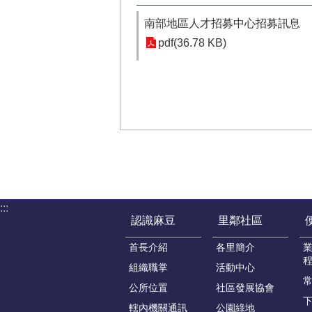
南部地區人才招募中心招募訊息
pdf(36.78 KB)
:::
認識麻豆
里鄰社區
首長介紹
各里簡介
組織職掌
活動中心
公所位置
社區發展協會
轄內機關通訊
公園綠地