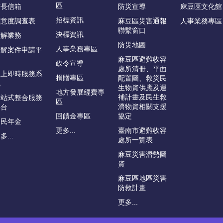
區
首長信箱
防災宣導
麻豆區文化館
招標資訊
滿意度調查表
麻豆區災害通報
人事業務專區
聯繫窗口
決標資訊
調解業務
防災地圖
人事業務專區
調解案件申請平
台
麻豆區避難收容
政令宣導
處所清冊、平面
線上即時服務系
捐贈專區
配置圖、救災民
統
生物資供應及運
地方發展經費專
補計畫及民生救
一站式整合服務
區
濟物資相關支援
平台
回饋金專區
協定
國民年金
更多...
臺南市避難收容
多...
處所一覽表
麻豆災害潛勢圖
資
麻豆區地區災害
防救計畫
更多...