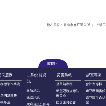
發布單位：臺南市麻豆區公所
上版日期
關閉
便民服務
主動公開資
災害防救
課室專區
訊
業務標準作業流
登革熱專區
會計室專欄
程
最新消息
新型冠狀病毒防
麻豆區圖書館
常見問題彙整
疫專區
區政訊息
麻豆區生命紀
下載專區
防災訊息公告
館
政府資訊公開專