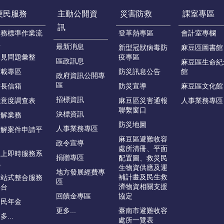
便民服務
主動公開資
災害防救
課室專區
訊
業務標準作業流
登革熱專區
會計室專欄
程
最新消息
新型冠狀病毒防
麻豆區圖書館
常見問題彙整
疫專區
區政訊息
麻豆區生命紀
下載專區
防災訊息公告
館
政府資訊公開專
區
首長信箱
防災宣導
麻豆區文化館
招標資訊
滿意度調查表
麻豆區災害通報
人事業務專區
聯繫窗口
決標資訊
調解業務
防災地圖
人事業務專區
調解案件申請平
台
麻豆區避難收容
政令宣導
處所清冊、平面
線上即時服務系
捐贈專區
配置圖、救災民
統
生物資供應及運
地方發展經費專
補計畫及民生救
一站式整合服務
區
濟物資相關支援
平台
回饋金專區
協定
國民年金
更多...
臺南市避難收容
多...
處所一覽表