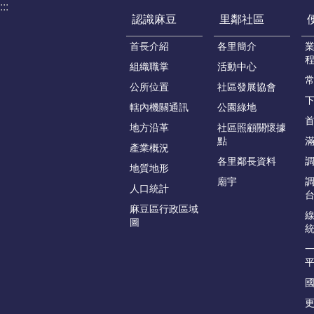
:::
認識麻豆
里鄰社區
首長介紹
各里簡介
組織職掌
活動中心
公所位置
社區發展協會
轄內機關通訊
公園綠地
地方沿革
社區照顧關懷據
點
產業概況
各里鄰長資料
地質地形
廟宇
人口統計
麻豆區行政區域
圖
更