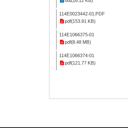
odt(16.12 KB)
114E0023442-01.PDF
pdf(153.91 KB)
114E1066375-01
pdf(8.48 MB)
114E1066374-01
pdf(121.77 KB)