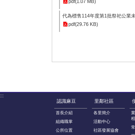
pdf(1.07 MB)
代為標售114年度第1批祭祀公業
pdf(29.76 KB)
:::
認識麻豆
里鄰社區
首長介紹
各里簡介
組織職掌
活動中心
公所位置
社區發展協會