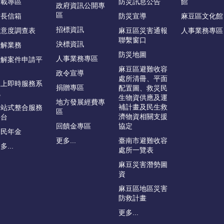
下載專區
防災訊息公告
館
政府資訊公開專
區
首長信箱
防災宣導
麻豆區文化館
招標資訊
滿意度調查表
麻豆區災害通報
人事業務專區
聯繫窗口
決標資訊
調解業務
防災地圖
人事業務專區
調解案件申請平
台
麻豆區避難收容
政令宣導
處所清冊、平面
線上即時服務系
捐贈專區
配置圖、救災民
統
生物資供應及運
地方發展經費專
補計畫及民生救
一站式整合服務
區
濟物資相關支援
平台
回饋金專區
協定
國民年金
更多...
臺南市避難收容
多...
處所一覽表
麻豆災害潛勢圖
資
麻豆區地區災害
防救計畫
更多...