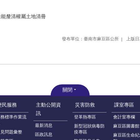
未能釐清權屬土地清冊
發布單位：臺南市麻豆區公所
上版日期
關閉
便民服務
主動公開資
災害防救
課室專區
訊
業務標準作業流
登革熱專區
會計室專欄
程
最新消息
新型冠狀病毒防
麻豆區圖書館
常見問題彙整
疫專區
區政訊息
麻豆區生命紀