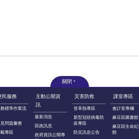
關閉
便民服務
主動公開資
災害防救
課室專區
訊
業務標準作業流
登革熱專區
會計室專欄
程
最新消息
新型冠狀病毒防
麻豆區圖書館
常見問題彙整
疫專區
區政訊息
麻豆區生命紀
下載專區
防災訊息公告
館
政府資訊公開專