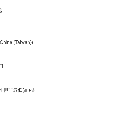
元
ina (Taiwan))
司
件但非最低(高)標