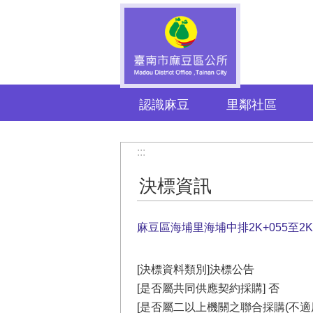
跳到主要內容區塊
認識麻豆
里鄰社區
:::
決標資訊
麻豆區海埔里海埔中排2K+055至2
[決標資料類別]決標公告
[是否屬共同供應契約採購] 否
[是否屬二以上機關之聯合採購(不適