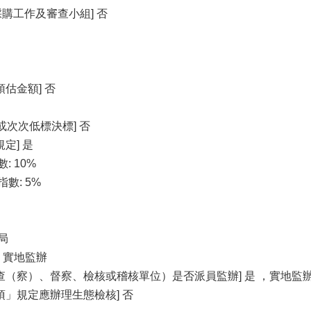
採購工作及審查小組] 否
估金額] 否
或次次低標決標] 否
定] 是
 10%
數: 5%
局
，實地監辦
查（察）、督察、檢核或稽核單位）是否派員監辦] 是 ，實地監
」規定應辦理生態檢核] 否