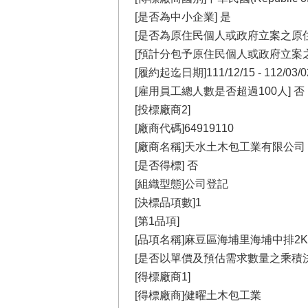
[是否為中小企業] 是
[是否為原住民個人或政府立案之原住
[預計分包予原住民個人或政府立案之
[履約起迄日期]111/12/15 - 112/03/0
[雇用員工總人數是否超過100人] 否
[投標廠商2]
[廠商代碼]64919110
[廠商名稱]天水土木包工業有限公司
[是否得標] 否
[組織型態]公司登記
[決標品項數]1
[第1品項]
[品項名稱]麻豆區海埔里海埔中排2K
[是否以單價及預估需求數量之乘積決
[得標廠商1]
[得標廠商]健曜土木包工業