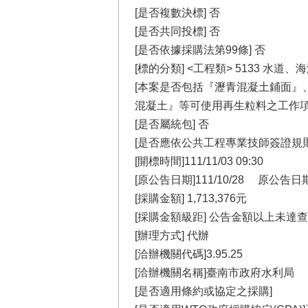
[是否複數決標] 否
[是否共同投標] 否
[是否依據採購法第99條] 否
[標的分類] <工程類> 5133 水
[本案是否包括『瀝青混凝土鋪面』
混凝土』等可使用再生粒料之工作項目
[是否屬統包] 否
[是否應依公共工程專業技師簽證規則
[開標時間]111/11/03 09:30
[原公告日期]111/10/28 原
[採購金額] 1,713,376元
[採購金額級距] 公告金額以上未達
[辦理方式] 代辦
[洽辦機關代碼]3.95.25
[洽辦機關名稱]臺南市政府水利局
[是否適用條約或協定之採購]