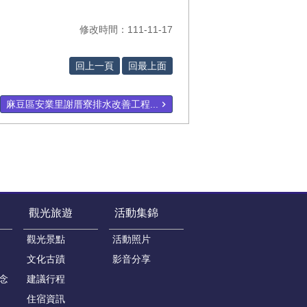
修改時間：111-11-17
回上一頁
回最上面
麻豆區安業里謝厝寮排水改善工程...
觀光旅遊
活動集錦
觀光景點
活動照片
文化古蹟
影音分享
念
建議行程
住宿資訊