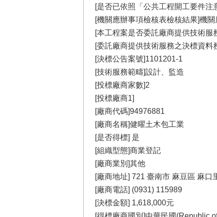
[是否已依照「公共工程開工要件注意
[機關應辦事項檢核表檢核結果]機
[本工程案是否委託廠商提供技術服
[委託廠商提供技術服務之決標資料務
[決標公告案號]1101201-1
[技術服務範疇]設計、監造
[投標廠商家數]2
[投標廠商1]
[廠商代碼]94976881
[廠商名稱]健曜土木包工業
[是否得標] 是
[組織型態]商業登記
[廠商業別]其他
[廠商地址] 721 臺南市 麻豆區 麻
[廠商電話] (0931) 115989
[決標金額] 1,618,000元
[得標廠商國別]中華民國(Republic of Ch