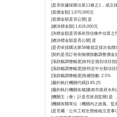
[是否依據採購法第11條之1，成立
[底價金額] 1,670,000元
[底價金額是否公開] 是
[總決標金額] 1,618,000元
[決標金額是否係依預估條件估算之預
[總決標金額是否公開] 是
[是否依採購法第58條規定採次低標
[契約是否訂有依物價指數調整價金規
[漲跌幅調整幅度]依特定個別項目指數:
[漲跌幅調整幅度]依特定中分類項目指
[漲跌幅調整幅度]依總指數: 2.5%
[履約執行機關代碼]3.95.25
[履約執行機關名稱]臺南市政府水利
[機關主（會）計是否派員監辦] 是 
[機關有關單位（機關內之政風、監
[是否屬「公共工程生態檢核注意事項