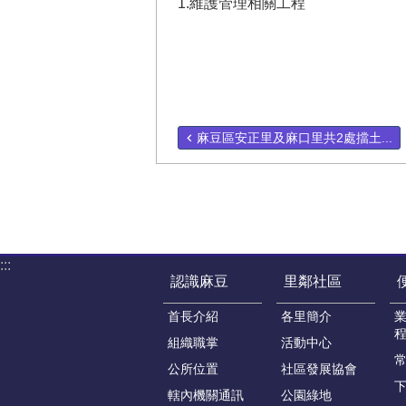
1.維護管理相關工程
麻豆區安正里及麻口里共2處擋土...
:::
認識麻豆
里鄰社區
首長介紹
各里簡介
組織職掌
活動中心
公所位置
社區發展協會
轄內機關通訊
公園綠地