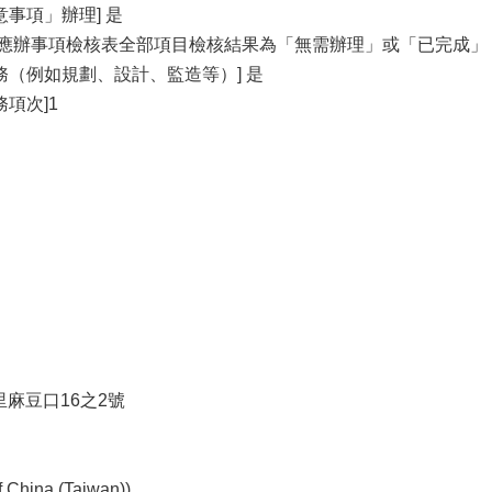
事項」辦理] 是
關應辦事項檢核表全部項目檢核結果為「無需辦理」或「已完成」
務（例如規劃、設計、監造等）] 是
項次]1
口里麻豆口16之2號
ina (Taiwan))