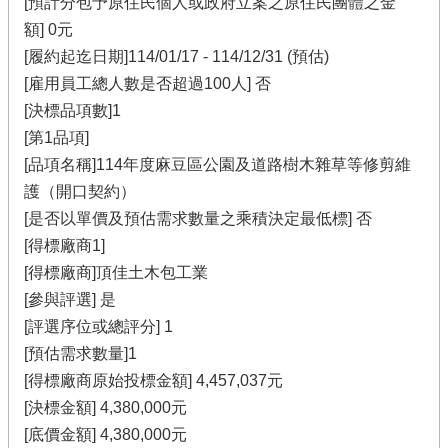
[預計分包予原住民個人或政府立案之原住民團體之金
額] 0元
[履約起迄日期]114/01/17 - 114/12/31 (預估)
[雇用員工總人數是否超過100人] 否
[決標品項數]1
[第1品項]
[品項名稱]114年度麻豆區公園及道路樹木雜草等修剪維
護（開口契約）
[是否以單價及預估需求數量之乘積決定最低標] 否
[得標廠商1]
[得標廠商]頂佳土木包工業
[參與評選] 是
[評選序位或總評分] 1
[預估需求數量]1
[得標廠商原始投標金額] 4,457,037元
[決標金額] 4,380,000元
[底價金額] 4,380,000元