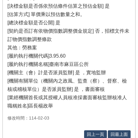
[決標金額是否係依預估條件估算之預估金額] 是
[估算方式] 單價乘以預估數量之和。
[總決標金額是否公開] 是
[契約是否訂有依物價指數調整價金規定] 否，招標文件未
訂物價指數調整條款
其他：勞務案
[履約執行機關代碼]3.95.60
[履約執行機關名稱]臺南市麻豆區公所
[機關主（會）計是否派員監辦] 是 ，實地監辦
[機關有關單位（機關內之政風、監查（察）、督察、檢
核或稽核單位）是否派員監辦] 是 ，書面審核
[業經機關首長或其授權人員核准採書面審核監辦核准人
職稱姓名]區長楊政舉
修改時間：114-02-03
回上一頁
回最上面