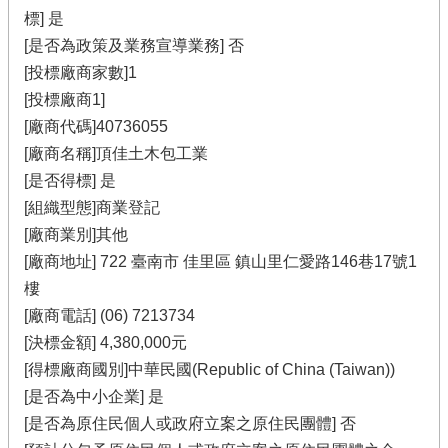
標] 是
[是否為政策及業務宣導業務] 否
[投標廠商家數]1
[投標廠商1]
[廠商代碼]40736055
[廠商名稱]頂佳土木包工業
[是否得標] 是
[組織型態]商業登記
[廠商業別]其他
[廠商地址] 722 臺南市 佳里區 鎮山里仁愛路146巷17號1
樓
[廠商電話] (06) 7213734
[決標金額] 4,380,000元
[得標廠商國別]中華民國(Republic of China (Taiwan))
[是否為中小企業] 是
[是否為原住民個人或政府立案之原住民團體] 否