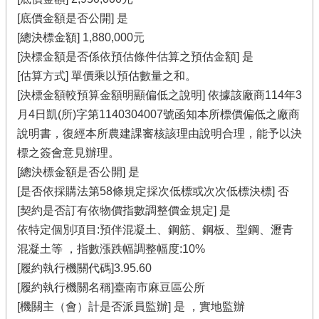
[底價金額是否公開] 是
[總決標金額] 1,880,000元
[決標金額是否係依預估條件估算之預估金額] 是
[估算方式] 單價乘以預估數量之和。
[決標金額較預算金額明顯偏低之說明] 依據該廠商114年3
月4日凱(所)字第1140304007號函知本所標價偏低之廠商
說明書，復經本所農建課審核該理由說明合理，能予以決
標之簽會意見辦理。
[總決標金額是否公開] 是
[是否依採購法第58條規定採次低標或次次低標決標] 否
[契約是否訂有依物價指數調整價金規定] 是
依特定個別項目:預伴混凝土、鋼筋、鋼板、型鋼、瀝青
混凝土等 ，指數漲跌幅調整幅度:10%
[履約執行機關代碼]3.95.60
[履約執行機關名稱]臺南市麻豆區公所
[機關主（會）計是否派員監辦] 是 ，實地監辦