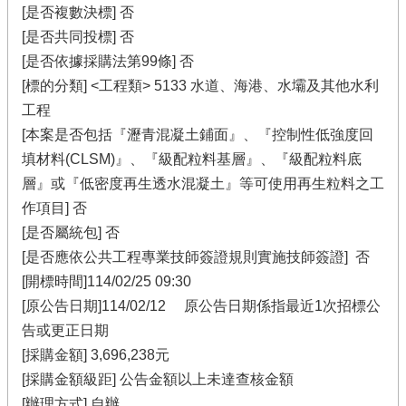
[是否複數決標] 否
[是否共同投標] 否
[是否依據採購法第99條] 否
[標的分類] <工程類> 5133 水道、海港、水壩及其他水利
工程
[本案是否包括『瀝青混凝土鋪面』、『控制性低強度回
填材料(CLSM)』、『級配粒料基層』、『級配粒料底
層』或『低密度再生透水混凝土』等可使用再生粒料之工
作項目] 否
[是否屬統包] 否
[是否應依公共工程專業技師簽證規則實施技師簽證] 否
[開標時間]114/02/25 09:30
[原公告日期]114/02/12 原公告日期係指最近1次招標公
告或更正日期
[採購金額] 3,696,238元
[採購金額級距] 公告金額以上未達查核金額
[辦理方式] 自辦