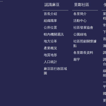
:::
認識麻豆
里鄰社區
首長介紹
各里簡介
組織職掌
活動中心
公所位置
社區發展協會
轄內機關通訊
公園綠地
地方沿革
社區照顧關懷據
點
產業概況
各里鄰長資料
地質地形
廟宇
人口統計
麻豆區行政區域
圖
更