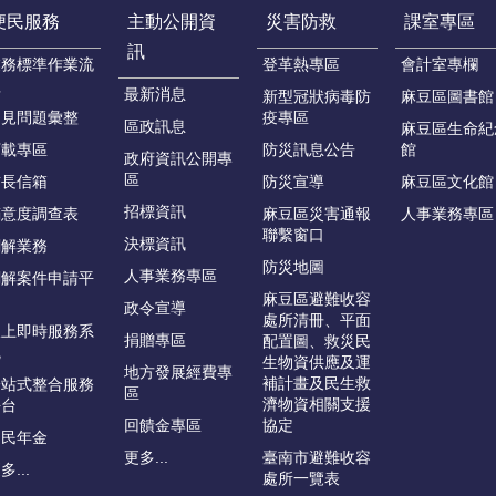
便民服務
主動公開資
災害防救
課室專區
訊
業務標準作業流
登革熱專區
會計室專欄
程
最新消息
新型冠狀病毒防
麻豆區圖書館
常見問題彙整
疫專區
區政訊息
麻豆區生命紀
下載專區
防災訊息公告
館
政府資訊公開專
區
首長信箱
防災宣導
麻豆區文化館
招標資訊
滿意度調查表
麻豆區災害通報
人事業務專區
聯繫窗口
決標資訊
調解業務
防災地圖
人事業務專區
調解案件申請平
台
麻豆區避難收容
政令宣導
處所清冊、平面
線上即時服務系
捐贈專區
配置圖、救災民
統
生物資供應及運
地方發展經費專
補計畫及民生救
一站式整合服務
區
濟物資相關支援
平台
回饋金專區
協定
國民年金
更多...
臺南市避難收容
多...
處所一覽表