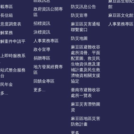
區政訊息
麻豆區生命紀
下載專區
防災訊息公告
館
政府資訊公開專
區
首長信箱
防災宣導
麻豆區文化館
招標資訊
滿意度調查表
麻豆區災害通報
人事業務專區
聯繫窗口
決標資訊
調解業務
防災地圖
人事業務專區
調解案件申請平
台
麻豆區避難收容
政令宣導
處所清冊、平面
線上即時服務系
捐贈專區
配置圖、救災民
統
生物資供應及運
地方發展經費專
補計畫及民生救
一站式整合服務
區
濟物資相關支援
平台
回饋金專區
協定
國民年金
更多...
臺南市避難收容
多...
處所一覽表
麻豆災害潛勢圖
資
麻豆區地區災害
防救計畫
更多...