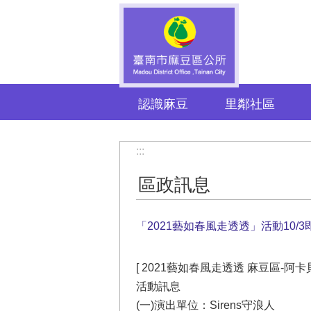
跳到主要內容區塊
認識麻豆
里鄰社區
:::
區政訊息
「2021藝如春風走透透」活動10/
[ 2021藝如春風走透透 麻豆區-阿
活動訊息
(一)演出單位：Sirens守浪人