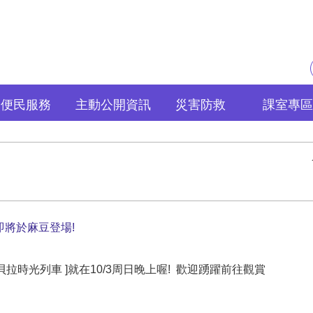
便民服務
主動公開資訊
災害防救
課室專區
3即將於麻豆登場!
卡貝拉時光列車 ]就在10/3周日晚上喔! 歡迎踴躍前往觀賞