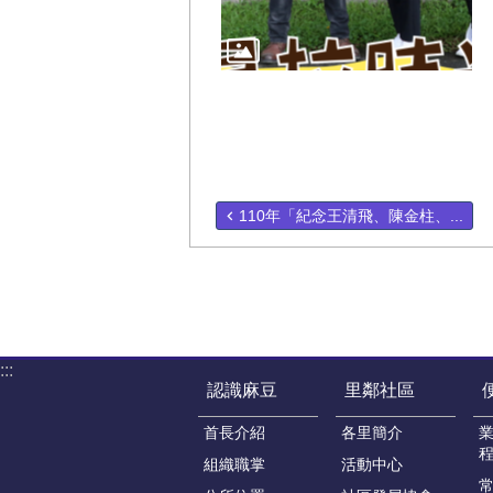
110年「紀念王清飛、陳金柱、...
:::
認識麻豆
里鄰社區
首長介紹
各里簡介
組織職掌
活動中心