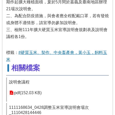
期作起擴大種植面積，爰於5月間於嘉義及臺南地區辦理
21場次說明會。
二、為配合防疫措施，與會者應全程配戴口罩，若有發燒
或身體不適情形，請宣導勿參加說明會。
三、檢附111年擴大硬質玉米宣導說明會規劃表及說明會
議程各1份。
標籤：
#硬質玉米、契作、中央畜產會，黃小玉，飼料玉
米
相關檔案
說明會議程
pdf(152.03 KB)
1111168634_0428調整玉米宣導說明會場次
_1110428144446