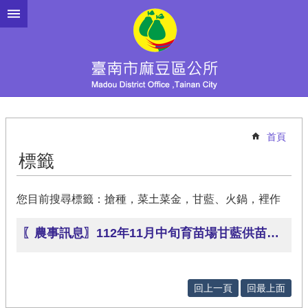
跳到主要內容區塊
首頁
標籤
您目前搜尋標籤：搶種，菜土菜金，甘藍、火鍋，裡作
〖農事訊息〗112年11月中旬育苗場甘藍供苗量計721.5萬株，已呈紫燈號，屬超種範圍，請農友種植應多評估，並關注警示情形!
回上一頁
回最上面