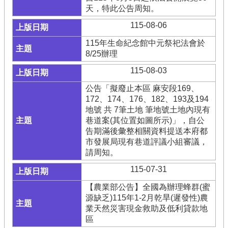
天，特此公告周知。
115-08-06
115年生命紀念館中元祭祀法會於
8/25辦理
115-08-03
公告「擬廢止本區 麻安段169、
172、174、176、182、193及194
地號 共 7筆土地 筆地號土地內現有
巷道案(其位置如圖所示)」，自公
告期滿後彙整相關資料提送本府都
市發展局現有巷道評議小組審議，
請周知。
115-07-31
【農業部公告】全國為辦理蜂群(蜜
源缺乏)115年1-2月乾旱(遲發性)農
業天然災害現金救助及低利貸款地
區