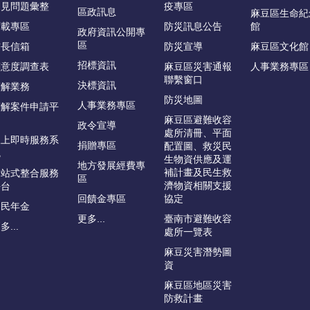
常見問題彙整
疫專區
區政訊息
麻豆區生命紀
下載專區
防災訊息公告
館
政府資訊公開專
區
首長信箱
防災宣導
麻豆區文化館
招標資訊
滿意度調查表
麻豆區災害通報
人事業務專區
聯繫窗口
決標資訊
調解業務
防災地圖
人事業務專區
調解案件申請平
台
麻豆區避難收容
政令宣導
處所清冊、平面
線上即時服務系
捐贈專區
配置圖、救災民
統
生物資供應及運
地方發展經費專
補計畫及民生救
一站式整合服務
區
濟物資相關支援
平台
回饋金專區
協定
國民年金
更多...
臺南市避難收容
多...
處所一覽表
麻豆災害潛勢圖
資
麻豆區地區災害
防救計畫