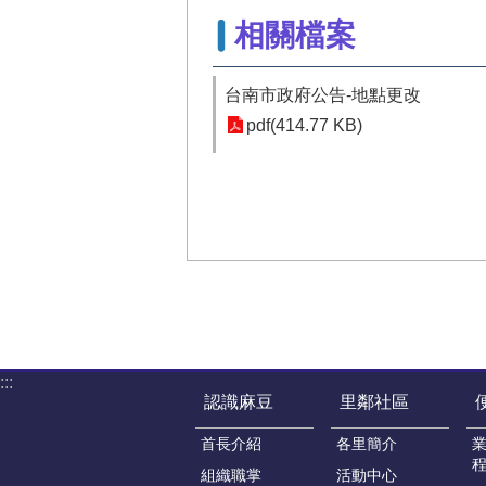
相關檔案
台南市政府公告-地點更改
pdf(414.77 KB)
:::
認識麻豆
里鄰社區
首長介紹
各里簡介
組織職掌
活動中心