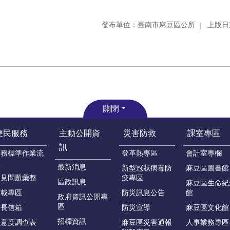
發布單位：臺南市麻豆區公所
上版日期
關閉
便民服務
主動公開資
災害防救
課室專區
訊
業務標準作業流
登革熱專區
會計室專欄
程
最新消息
新型冠狀病毒防
麻豆區圖書館
常見問題彙整
疫專區
區政訊息
麻豆區生命紀
下載專區
防災訊息公告
館
政府資訊公開專
區
首長信箱
防災宣導
麻豆區文化館
招標資訊
滿意度調查表
麻豆區災害通報
人事業務專區