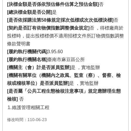
[決標金額是否係依預估條件估算之預估金額]
否
[總決標金額是否公開]
是
[是否依採購法第58條規定採次低標或次次低標決標]
否
[契約是否訂有依物價指數調整價金規定]
否 ，得標廠商於
投標時，提出投標標價不適用招標文件所訂物價指數調整
條款聲明書
[履約執行機關代碼]
3.95.60
[履約執行機關名稱]
臺南市麻豆區公所
[機關主（會）計是否派員監辦]
是 ，實地監辦
[機關有關單位（機關內之政風、監查（察）、督察、檢
核或稽核單位）是否派員監辦]
是 ，實地監辦
[是否屬「公共工程生態檢核注意事項」規定應辦理生態
檢核]
否
1.
維護管理相關工程
修改時間：110-06-23