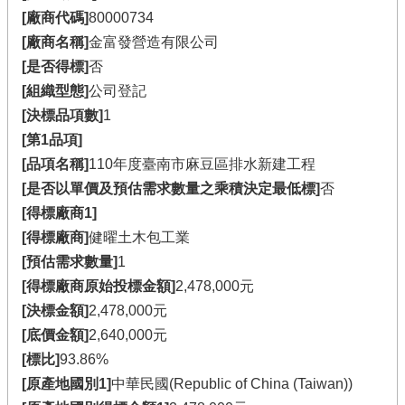
[廠商代碼]
80000734
[廠商名稱]
金富發營造有限公司
[是否得標]
否
[組織型態]
公司登記
[決標品項數]
1
[第1品項]
[品項名稱]
110年度臺南市麻豆區排水新建工程
[是否以單價及預估需求數量之乘積決定最低標]
否
[得標廠商1]
[得標廠商]
健曜土木包工業
[預估需求數量]
1
[得標廠商原始投標金額]
2,478,000元
[決標金額]
2,478,000元
[底價金額]
2,640,000元
[標比]
93.86%
[原產地國別1]
中華民國(Republic of China (Taiwan))