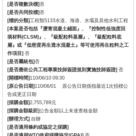
[是否複數決標]
否
[是否共同投標]
否
[標的分類]
工程類5133水道、海港、水壩及其他水利工程
[本案是否包括『瀝青混凝土鋪面』、『控制性低強度回
填材料(CLSM)』、『級配粒料基層』、『級配粒料底
層』或『低密度再生透水混凝土』等可使用再生粒料之工
作項目]
否
[是否屬統包]
否
[是否應依公共工程專業技師簽證規則實施技師簽證]
否
[開標時間]
110/06/10 09:30
[原公告日期]
110/06/01 原公告日期係指最近1次招標公
告或更正日期
[採購金額]
2,755,789元
[採購金額級距]
公告金額以上未達查核金額
[辦理方式]
自辦
[是否適用條約或協定之採購]
[是否適用WTO政府採購協定(GPA)]
否