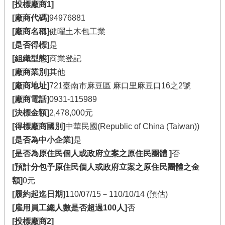
[投標廠商1]
[廠商代碼]
94976881
[廠商名稱]
健曜土木包工業
[是否得標]
是
[組織型態]
商業登記
[廠商業別]
其他
[廠商地址]
721臺南市麻豆區 麻口里麻豆口16之2號
[廠商電話]
0931-115989
[決標金額]
2,478,000元
[得標廠商國別]
中華民國(Republic of China (Taiwan))
[是否為中小企業]
是
[是否為原住民個人或政府立案之原住民團體 ]
否
[預計分包予原住民個人或政府立案之原住民團體之金
額]
0元
[履約起迄日期]
110/07/15－110/10/14 (預估)
[雇用員工總人數是否超過100人]
否
[投標廠商2]