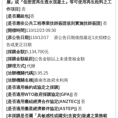
層』或『低密度再生透水混凝土』等可使用再生粒料之工
作項目]
否
[是否屬統包]
否
[是否應依公共工程專業技師簽證規則實施技師簽證]
否
[開標時間]
110/12/23 09:30
[原公告日期]
110/12/17 原公告日期係指最近1次招標公
告或更正日期
[採購金額]
5,134,700元
[採購金額級距]
公告金額以上未達查核金額
[辦理方式]
代辦
[洽辦機關代碼]
3.95.25
[洽辦機關名稱]
臺南市政府水利局
[是否適用條約或協定之採購]
[是否適用WTO政府採購協定(GPA)]
否
[是否適用臺紐經濟合作協定(ANZTEC)]
否
[是否適用臺星經濟夥伴協定(ASTEP)]
否
[本採購是否屬「具敏感性或國安(含資安)疑慮之業務範