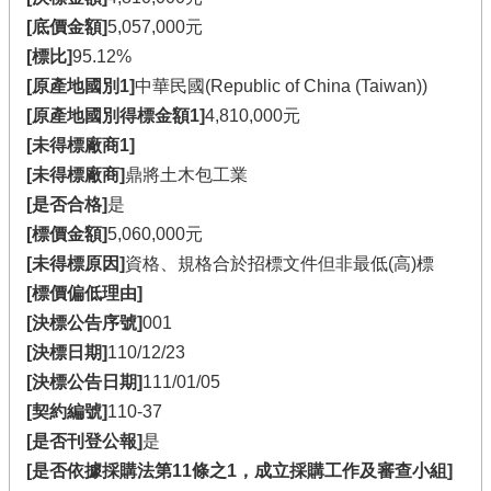
[底價金額]
5,057,000元
[標比]
95.12%
[原產地國別1]
中華民國(Republic of China (Taiwan))
[原產地國別得標金額1]
4,810,000元
[未得標廠商1]
[未得標廠商]
鼎將土木包工業
[是否合格]
是
[標價金額]
5,060,000元
[未得標原因]
資格、規格合於招標文件但非最低(高)標
[標價偏低理由]
[決標公告序號]
001
[決標日期]
110/12/23
[決標公告日期]
111/01/05
[契約編號]
110-37
[是否刊登公報]
是
[是否依據採購法第11條之1，成立採購工作及審查小組]