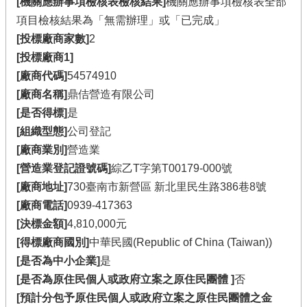
[機關應辦事項檢核表檢核結果]
機關應辦事項檢核表全部
項目檢核結果為「無需辦理」或「已完成」
[投標廠商家數]
2
[投標廠商1]
[廠商代碼]
54574910
[廠商名稱]
鼎佶營造有限公司
[是否得標]
是
[組織型態]
公司登記
[廠商業別]
營造業
[營造業登記證號碼]
綜乙T字第T00179-000號
[廠商地址]
730臺南市新營區 新北里民生路386巷8號
[廠商電話]
0939-417363
[決標金額]
4,810,000元
[得標廠商國別]
中華民國(Republic of China (Taiwan))
[是否為中小企業]
是
[是否為原住民個人或政府立案之原住民團體 ]
否
[預計分包予原住民個人或政府立案之原住民團體之金