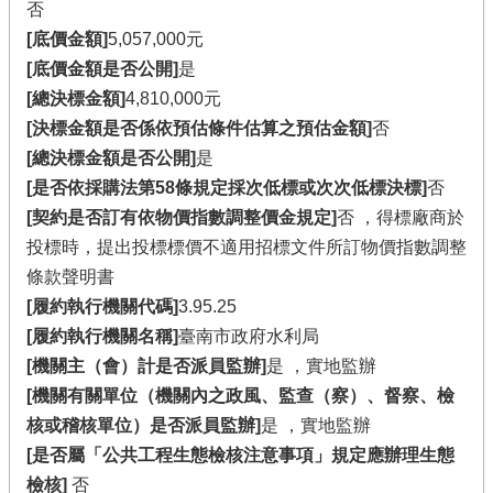
否
[底價金額]
5,057,000元
[底價金額是否公開]
是
[總決標金額]
4,810,000元
[決標金額是否係依預估條件估算之預估金額]
否
[總決標金額是否公開]
是
[是否依採購法第58條規定採次低標或次次低標決標]
否
[契約是否訂有依物價指數調整價金規定]
否 ，得標廠商於
投標時，提出投標標價不適用招標文件所訂物價指數調整
條款聲明書
[履約執行機關代碼]
3.95.25
[履約執行機關名稱]
臺南市政府水利局
[機關主（會）計是否派員監辦]
是 ，實地監辦
[機關有關單位（機關內之政風、監查（察）、督察、檢
核或稽核單位）是否派員監辦]
是 ，實地監辦
[是否屬「公共工程生態檢核注意事項」規定應辦理生態
檢核]
否