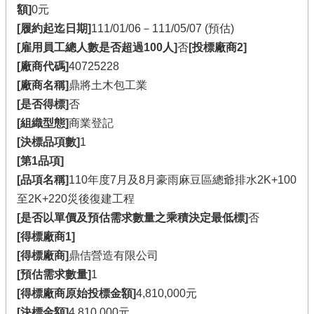
額]
0元
[履約起迄日期]
111/01/06－111/05/07 (預估)
[雇用員工總人數是否超過100人]
否
[投標廠商2]
[廠商代碼]
40725228
[廠商名稱]
鼎將土木包工業
[是否得標]
否
[組織型態]
商業登記
[決標品項數]
1
[第1品項]
[品項名稱]
110年度7月及8月豪雨麻豆區總爺排水2K+100
至2K+220災後復建工程
[是否以單價及預估需求數量之乘積決定最低標]
否
[得標廠商1]
[得標廠商]
鼎佶營造有限公司
[預估需求數量]
1
[得標廠商原始投標金額]
4,810,000元
[決標金額]
4,810,000元