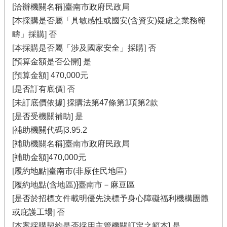
[洽辦機關名稱]臺南市政府民政局
[本採購是否屬「具敏感性或國安(含資安)疑慮之業務範
疇」採購] 否
[本採購是否屬「涉及國家安全」採購] 否
[預算金額是否公開] 是
[預算金額] 470,000元
[是否訂有底價] 否
[未訂底價依據] 採購法第47條第1項第2款
[是否受機關補助] 是
[補助機關代碼]3.95.2
[補助機關名稱]臺南市政府民政局
[補助金額]470,000元
[履約地點]臺南市(非原住民地區)
[履約地點(含地區)]臺南市－麻豆區
[是否於招標文件載明優先決標予身心障礙福利機構團體
或庇護工場] 否
[本案採購契約是否採用主管機關訂定之範本] 是