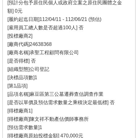
[預計分包予原住民個人或政府立案之原住民團體之金
額] 0元
[履約起迄日期]112/04/11 - 112/06/21 (預估)
[雇用員工總人數是否超過100人] 否
[投標廠商2]
[廠商代碼]24638368
[廠商名稱]承聖工程顧問有限公司
[是否得標] 否
[組織型態]公司登記
[決標品項數]1
[第1品項]
[品項名稱]麻豆區第三公墓遷葬查估調查作業
[是否以單價及預估需求數量之乘積決定最低標] 否
[得標廠商1]
[得標廠商]陳文祥不動產估價師事務所
[預估需求數量]1
[得標廠商原始投標金額] 470,000元