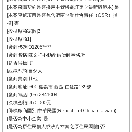
[本案採購契約是否採用主管機關訂定之最新版範本] 是
[本案評選項目是否包含廠商企業社會責任（CSR）指
標] 否
[投標廠商家數]2
[投標廠商1]
[廠商代碼]Q1205*****
[廠商名稱]陳文祥不動產估價師事務所
[是否得標] 是
[組織型態]自然人
[廠商業別]其他
[廠商地址] 600 嘉義市 西區 仁愛路139號
[廠商電話] (05) 2841004
[決標金額] 470,000元
[得標廠商國別]中華民國(Republic of China (Taiwan))
[是否為中小企業] 是
[是否為原住民個人或政府立案之原住民團體] 否