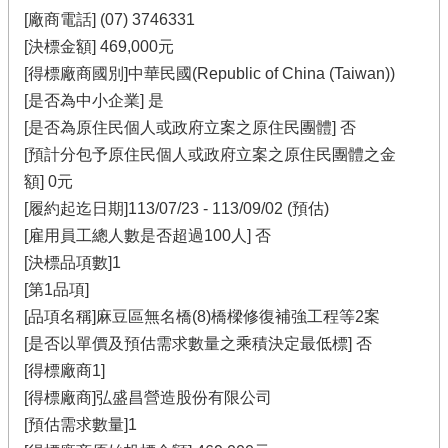
[廠商電話] (07) 3746331
[決標金額] 469,000元
[得標廠商國別]中華民國(Republic of China (Taiwan))
[是否為中小企業] 是
[是否為原住民個人或政府立案之原住民團體] 否
[預計分包予原住民個人或政府立案之原住民團體之金
額] 0元
[履約起迄日期]113/07/23 - 113/09/02 (預估)
[雇用員工總人數是否超過100人] 否
[決標品項數]1
[第1品項]
[品項名稱]麻豆區無名橋(8)橋樑修復補強工程等2案
[是否以單價及預估需求數量之乘積決定最低標] 否
[得標廠商1]
[得標廠商]弘盛昌營造股份有限公司
[預估需求數量]1