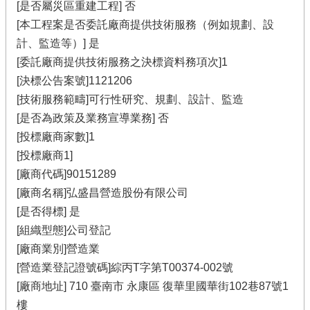
[是否屬災區重建工程] 否
[本工程案是否委託廠商提供技術服務（例如規劃、設
計、監造等）] 是
[委託廠商提供技術服務之決標資料務項次]1
[決標公告案號]1121206
[技術服務範疇]可行性研究、規劃、設計、監造
[是否為政策及業務宣導業務] 否
[投標廠商家數]1
[投標廠商1]
[廠商代碼]90151289
[廠商名稱]弘盛昌營造股份有限公司
[是否得標] 是
[組織型態]公司登記
[廠商業別]營造業
[營造業登記證號碼]綜丙T字第T00374-002號
[廠商地址] 710 臺南市 永康區 復華里國華街102巷87號1
樓