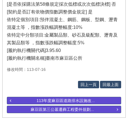
[是否依採購法第58條規定採次低標或次次低標決標] 否
[契約是否訂有依物價指數調整價金規定] 是
依特定個別項目:預伴混凝土、鋼筋、鋼板、型鋼、瀝青
混凝土等 ，指數漲跌幅調整幅度:10%
依特定中分類項目:金屬製品類、砂石及級配類、瀝青及
其製品類等 ，指數漲跌幅調整幅度:5%
[履約執行機關代碼]3.95.60
[履約執行機關名稱]臺南市麻豆區公所
修改時間：113-07-16
回上一頁
回最上面
113年度麻豆區道路排水設施改...
麻豆區第三公墓遷葬工程委外規劃...