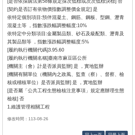
[是否依採購法第58條規定採次低標或次次低標決標] 否
[契約是否訂有依物價指數調整價金規定] 是
依特定個別項目:預伴混凝土、鋼筋、鋼板、型鋼、瀝青
混凝土等 ，指數漲跌幅調整幅度:10%
依特定中分類項目:金屬製品類、砂石及級配類、瀝青及
其製品類等 ，指數漲跌幅調整幅度:5%
[履約執行機關代碼]3.95.60
[履約執行機關名稱]臺南市麻豆區公所
[機關主（會）計是否派員監辦] 是 ，實地監辦
[機關有關單位（機關內之政風、監查（察）、督察、檢
核或稽核單位）是否派員監辦] 是 ，實地監辦
[是否屬「公共工程生態檢核注意事項」規定應辦理生態
檢核] 否
1.維護管理相關工程
修改時間：113-08-26
回上一頁
回最上面