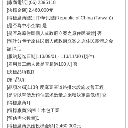
[廠商電話] (06) 2395118
[決標金額] 2,460,000元
[得標廠商國別]中華民國(Republic of China (Taiwan))
[是否為中小企業] 是
[是否為原住民個人或政府立案之原住民團體] 否
[預計分包予原住民個人或政府立案之原住民團體之金
額] 0元
[履約起迄日期]113/09/01 - 113/11/30 (預估)
[雇用員工總人數是否超過100人] 否
[決標品項數]1
[第1品項]
[品項名稱]113年度麻豆區道路排水設施改善工程
[是否以單價及預估需求數量之乘積決定最低標] 否
[得標廠商1]
[得標廠商]鴻福土木包工業
[預估需求數量]1
[得標廠商原始投標金額] 2,460,000元