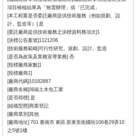
項目檢核結果為「無需辦理」或「已完成」
[本工程案是否委託廠商提供技術服務（例如規劃、設
計、監造等）] 是
[委託廠商提供技術服務之決標資料務項次]1
[決標公告案號]1121206
[技術服務範疇]可行性研究、規劃、設計、監造
[是否為政策及業務宣導業務] 否
[投標廠商家數]1
[投標廠商1]
[廠商代碼]10182887
[廠商名稱]鴻福土木包工業
[是否得標] 是
[組織型態]商業登記
[廠商業別]其他
[廠商地址] 701 臺南市 東區 新東里衛國街106巷29弄10
之5號1樓