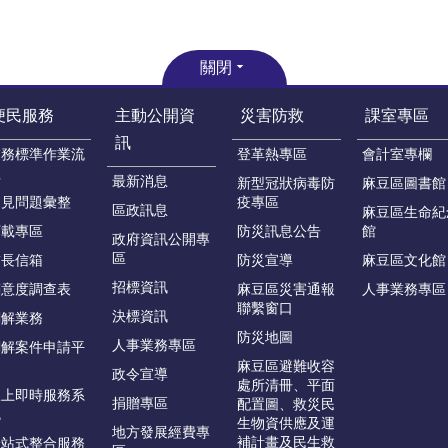
關閉
便民服務
主動公開資
災害防救
課室專區
訊
業務標準作業流
登革熱專區
會計室專欄
程
最新消息
新型冠狀病毒防
麻豆區圖書館
常見問題彙整
疫專區
區政訊息
麻豆區生命紀
下載專區
防災訊息公告
館
政府資訊公開專
區
首長信箱
防災宣導
麻豆區文化館
招標資訊
滿意度調查表
麻豆區災害通報
人事業務專區
聯繫窗口
決標資訊
調解業務
防災地圖
人事業務專區
調解案件申請平
台
麻豆區避難收容
政令宣導
處所清冊、平面
線上即時服務系
捐贈專區
配置圖、救災民
統
生物資供應及運
地方發展經費專
補計畫及民生救
一站式整合服務