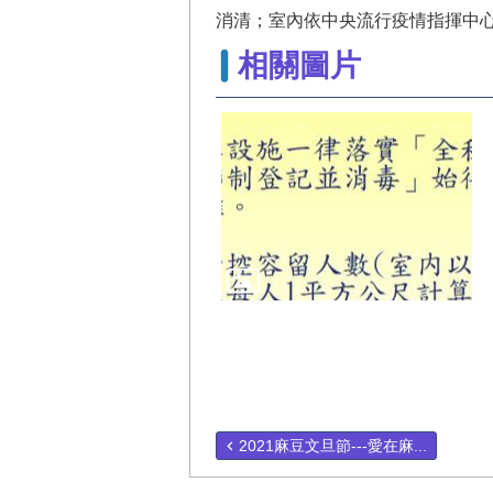
消清；室內依中央流行疫情指揮中
相關圖片
2021麻豆文旦節---愛在麻...