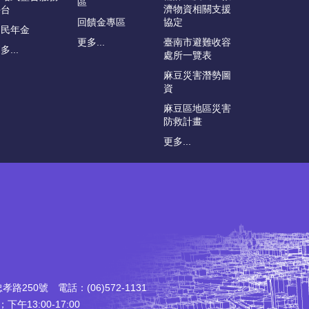
區
濟物資相關支援
平台
回饋金專區
協定
國民年金
更多...
臺南市避難收容
多...
處所一覽表
麻豆災害潛勢圖
資
麻豆區地區災害
防救計畫
更多...
250號 電話：(06)572-1131
午13:00-17:00