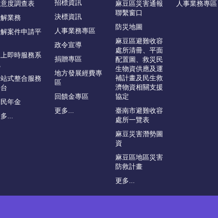
招標資訊
滿意度調查表
麻豆區災害通報
人事業務專區
聯繫窗口
決標資訊
調解業務
防災地圖
人事業務專區
調解案件申請平
台
麻豆區避難收容
政令宣導
處所清冊、平面
線上即時服務系
捐贈專區
配置圖、救災民
統
生物資供應及運
地方發展經費專
補計畫及民生救
一站式整合服務
區
濟物資相關支援
平台
回饋金專區
協定
國民年金
更多...
臺南市避難收容
多...
處所一覽表
麻豆災害潛勢圖
資
麻豆區地區災害
防救計畫
更多...