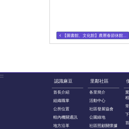
【圖書館、文化館】農曆春節休館...
:::
認識麻豆
里鄰社區
首長介紹
各里簡介
組織職掌
活動中心
公所位置
社區發展協會
轄內機關通訊
公園綠地
地方沿革
社區照顧關懷據