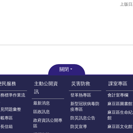
上版日期
關閉
便民服務
主動公開資
災害防救
課室專區
訊
業務標準作業流
登革熱專區
會計室專欄
程
最新消息
新型冠狀病毒防
麻豆區圖書館
常見問題彙整
疫專區
區政訊息
麻豆區生命紀
下載專區
防災訊息公告
館
政府資訊公開專
區
首長信箱
防災宣導
麻豆區文化館