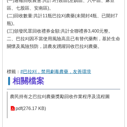
(一)通報回收農會:共計5行政區(左鎮區、六甲區、麻豆
區、七股區、安南區)。
(二)回收數量:共計11瓶巴拉刈農藥(未開封4瓶、已開封7
瓶)。
(三)頒發民眾回收禮券金額:共計全聯禮券3,400元整。
二、巴拉刈因不當使用風險高且已有替代藥劑，基於生命
關懷及風險預防，請農友踴躍回收巴拉刈農藥。
標籤：
#巴拉刈，禁用劇毒農藥，友善環境
相關檔案
農民持有之巴拉刈農藥獎勵回收作業程序及流程圖
pdf(276.17 KB)