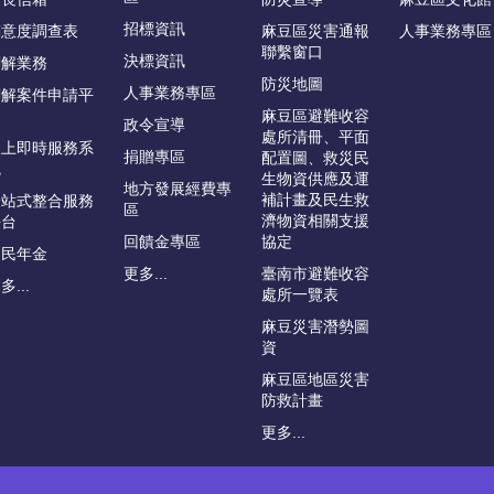
招標資訊
滿意度調查表
麻豆區災害通報
人事業務專區
聯繫窗口
決標資訊
調解業務
防災地圖
人事業務專區
調解案件申請平
台
麻豆區避難收容
政令宣導
處所清冊、平面
線上即時服務系
捐贈專區
配置圖、救災民
統
生物資供應及運
地方發展經費專
補計畫及民生救
一站式整合服務
區
濟物資相關支援
平台
回饋金專區
協定
國民年金
更多...
臺南市避難收容
多...
處所一覽表
麻豆災害潛勢圖
資
麻豆區地區災害
防救計畫
更多...