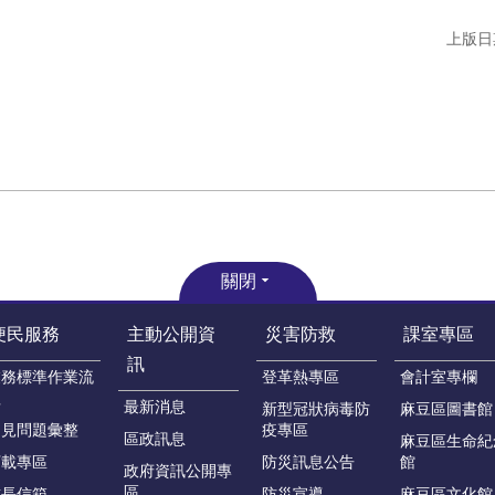
上版日期
關閉
便民服務
主動公開資
災害防救
課室專區
訊
業務標準作業流
登革熱專區
會計室專欄
程
最新消息
新型冠狀病毒防
麻豆區圖書館
常見問題彙整
疫專區
區政訊息
麻豆區生命紀
下載專區
防災訊息公告
館
政府資訊公開專
區
首長信箱
防災宣導
麻豆區文化館