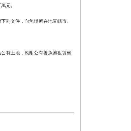
百萬元。
附下列文件，向魚塭所在地直轄市、
為公有土地，應附公有養魚池租賃契