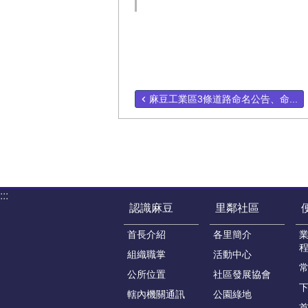
麻豆工業區3條道路命名公告、命...
:::
認識麻豆
里鄰社區
首長介紹
各里簡介
組織職掌
活動中心
公所位置
社區發展協會
轄內機關通訊
公園綠地