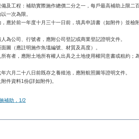
設備及工程：補助實際施作總價二分之一，每戶最高補助上限二
助以一次為限。
助，應於前一年度十月三十一日前，填具申請書（如附件）並檢
請人為公司、行號者，應附公司登記或商業登記證明文件。
斷面圖（應註明施作魚塭編號、材質及高度）。
人所有者，應附土地所有權人出具之土地使用權同意書或租約；
六年六月二十八日前既存之養殖池，應附航照圖等證明文件。
附件資料1份(詳如附件)。
補助，1/2