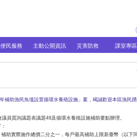
便民服務
主動公開資訊
災害防救
課室專區
1年補助漁民魚塭設置循環水養殖設施」案，竭誠歡迎本區漁民
會議員質詢議題表議題49及循環水養殖設施補助要點辦理。
下：
：補助實際施作總價二分之一，每戶最高補助上限新臺幣（以下