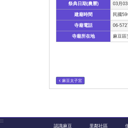
祭典日期(農曆)
03月0
建廟時間
民國59
寺廟電話
06-572
寺廟所在地
麻豆區
麻豆太子宮
:::
認識麻豆
里鄰社區