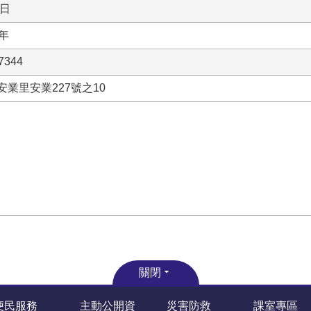
3日
年
7344
安業里安業227號之10
關閉
便民服務
主動公開資
災害防救
課室專區