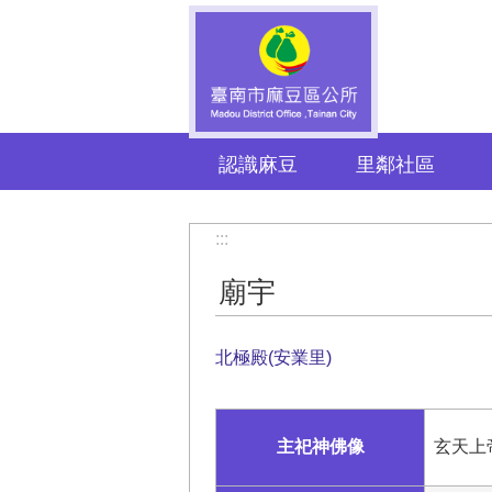
跳到主要內容區塊
認識麻豆
里鄰社區
:::
廟宇
北極殿(安業里)
主祀神佛像
玄天上