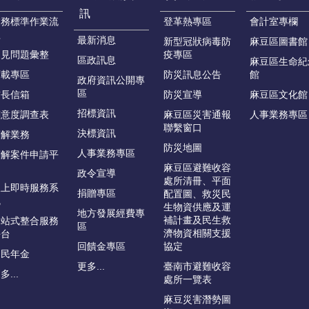
訊
業務標準作業流
登革熱專區
會計室專欄
程
最新消息
新型冠狀病毒防
麻豆區圖書館
常見問題彙整
疫專區
區政訊息
麻豆區生命紀
下載專區
防災訊息公告
館
政府資訊公開專
區
首長信箱
防災宣導
麻豆區文化館
招標資訊
滿意度調查表
麻豆區災害通報
人事業務專區
聯繫窗口
決標資訊
調解業務
防災地圖
人事業務專區
調解案件申請平
台
麻豆區避難收容
政令宣導
處所清冊、平面
線上即時服務系
捐贈專區
配置圖、救災民
統
生物資供應及運
地方發展經費專
補計畫及民生救
一站式整合服務
區
濟物資相關支援
平台
回饋金專區
協定
國民年金
更多...
臺南市避難收容
多...
處所一覽表
麻豆災害潛勢圖