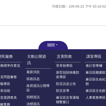
刊登日期：109-05-21 下午 03:16:52
關閉
便民服務
主動公開資
災害防救
課室專區
訊
業務標準作業流
登革熱專區
會計室專欄
程
最新消息
新型冠狀病毒防
麻豆區圖書館
常見問題彙整
疫專區
區政訊息
麻豆區生命紀
下載專區
防災訊息公告
館
政府資訊公開專
區
首長信箱
防災宣導
麻豆區文化館
招標資訊
滿意度調查表
麻豆區災害通報
人事業務專區
聯繫窗口
決標資訊
調解業務