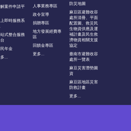
防災地圖
人事業務專區
調解案件申請平
台
麻豆區避難收容
政令宣導
處所清冊、平面
線上即時服務系
捐贈專區
配置圖、救災民
統
生物資供應及運
地方發展經費專
補計畫及民生救
一站式整合服務
區
濟物資相關支援
平台
回饋金專區
協定
國民年金
更多...
臺南市避難收容
多...
處所一覽表
麻豆災害潛勢圖
資
麻豆區地區災害
防救計畫
更多...