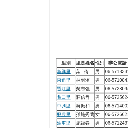
里別
里長姓名
性別
辦公電話
新興里
葉 侑
男
06-571833
東角里
林釗洧
男
06-571084
晋江里
榮志強
男
06-572809
巷口里
莊信哲
男
06-572562
中興里
吳振和
男
06-571400
興農里
孫施秀蘭
女
06-572662
油車里
施福春
男
06-571243