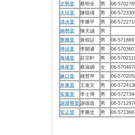
北勢里
蔡明全
男
06-570278
大埕里
陳焜儔
男
06-572330
清水里
李勝平
男
06-572271
南勢里
陳天誠
男
寮廍里
黃煌証
男
06-571889
埤頭里
李開通
男
06-570360
海埔里
莊宗軒
男
06-570211
港尾里
蔡淑綢
女
06-570467
麻口里
鍾慧琴
女
06-570205
井東里
王進文
男
06-572413
安業里
李士博
男
06-572734
謝厝寮里
謝德道
男
06-571297
安正里
李勝忠
男
06-571368