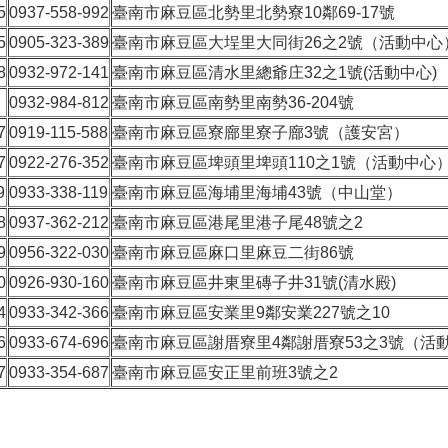
5
0937-558-992
臺南市麻豆區北勢里北勢寮10鄰69-17號
5
0905-323-389
臺南市麻豆區大埕里大同街26之2號（活動中心
8
0932-972-141
臺南市麻豆區清水里總爺庄32之1號(活動中心)
0932-984-812
臺南市麻豆區南勢里南勢36-204號
7
0919-115-588
臺南市麻豆區寮廍里寮子廍3號（護安宮）
7
0922-276-352
臺南市麻豆區埤頭里埤頭110之1號（活動中心
9
0933-338-119
臺南市麻豆區海埔里海埔43號（中山堂）
8
0937-362-212
臺南市麻豆區港尾里港子尾48號之2
9
0956-322-030
臺南市麻豆區麻口里麻豆二街86號
0
0926-930-160
臺南市麻豆區井東里磚子井31號(清水殿)
4
0933-342-366
臺南市麻豆區安業里9鄰安業227號之10
6
0933-674-696
臺南市麻豆區謝厝寮里4鄰謝厝寮53之3號（活
7
0933-354-687
臺南市麻豆區安正里前班3號之2