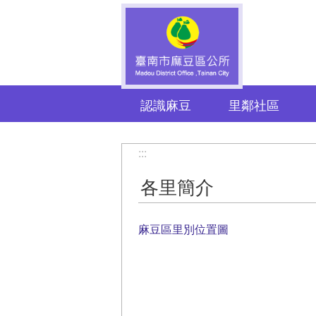
跳到主要內容區塊
認識麻豆
里鄰社區
:::
各里簡介
麻豆區里別位置圖