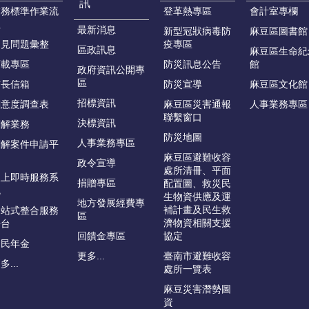
訊
業務標準作業流
登革熱專區
會計室專欄
程
最新消息
新型冠狀病毒防
麻豆區圖書館
常見問題彙整
疫專區
區政訊息
麻豆區生命紀
下載專區
防災訊息公告
館
政府資訊公開專
區
首長信箱
防災宣導
麻豆區文化館
招標資訊
滿意度調查表
麻豆區災害通報
人事業務專區
聯繫窗口
決標資訊
調解業務
防災地圖
人事業務專區
調解案件申請平
台
麻豆區避難收容
政令宣導
處所清冊、平面
線上即時服務系
捐贈專區
配置圖、救災民
統
生物資供應及運
地方發展經費專
補計畫及民生救
一站式整合服務
區
濟物資相關支援
平台
回饋金專區
協定
國民年金
更多...
臺南市避難收容
多...
處所一覽表
麻豆災害潛勢圖
資