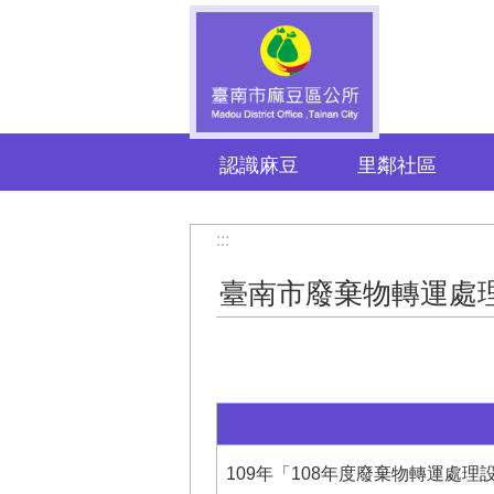
跳到主要內容區塊
認識麻豆
里鄰社區
:::
臺南市廢棄物轉運處
109年「108年度廢棄物轉運處理