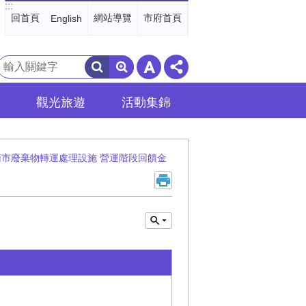
:::
回首頁
網站導覽
市府首頁
English
搜
尋
觀光旅遊
活動集錦
南市廢棄物轉運處理設施 營運階段回饋金