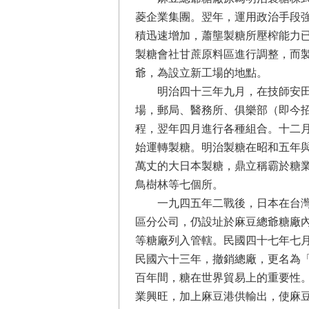
菱企業集團。翌年，運用政治手段
積迅速增加，蕭壟製糖所壓榨能力
製糖會社甘蔗原料區進行調整，而
爺，為設立新工場的地點。
明治四十三年九月，在技師安田昌
場，郵局、醫務所、俱樂部（即今
程，翌年四月進行各種組合。十二
始運轉製糖。明治製糖在昭和五年
萬丈的大日本製糖，鼎立稱霸於糖
鳥樹林等七個所。
一九四五年二戰後，日本在台灣的
區分公司，仍設址於麻豆總爺糖廠
等糖廠列入管轄。民國四十七年七
民國六十三年，撤銷總廠，更名為
百年間，糖在世界貿易上的重要性
業興旺，加上麻豆港供輸出，使麻