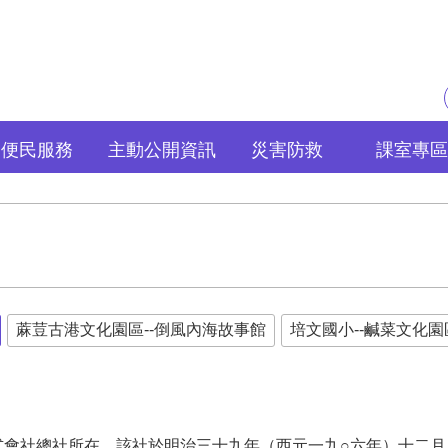
便民服務
主動公開資訊
災害防救
課室專區
蔴荳古港文化園區--倒風內海故事館
培文國小--鹹菜文化園
社總社所在。該社於明治三十九年（西元一九○六年）十二月