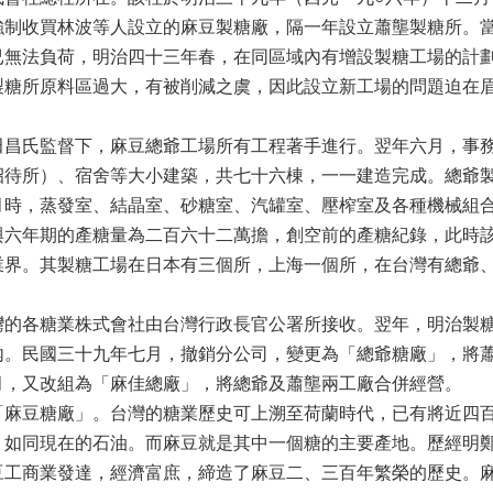
強制收買林波等人設立的麻豆製糖廠，隔一年設立蕭壟製糖所。
已無法負荷，明治四十三年春，在同區域內有增設製糖工場的計
製糖所原料區過大，有被削減之虞，因此設立新工場的問題迫在
氏監督下，麻豆總爺工場所有工程著手進行。翌年六月，事務
招待所）、宿舍等大小建築，共七十六棟，一一建造完成。總爺
月時，蒸發室、結晶室、砂糖室、汽罐室、壓榨室及各種機械組
與六年期的產糖量為二百六十二萬擔，創空前的產糖紀錄，此時
業界。其製糖工場在日本有三個所，上海一個所，在台灣有總爺
各糖業株式會社由台灣行政長官公署所接收。翌年，明治製糖
內。民國三十九年七月，撤銷分公司，變更為「總爺糖廠」，將
月，又改組為「麻佳總廠」，將總爺及蕭壟兩工廠合併經營。
「麻豆糖廠」。台灣的糖業歷史可上溯至荷蘭時代，已有將近四
。如同現在的石油。而麻豆就是其中一個糖的主要產地。歷經明
豆工商業發達，經濟富庶，締造了麻豆二、三百年繁榮的歷史。