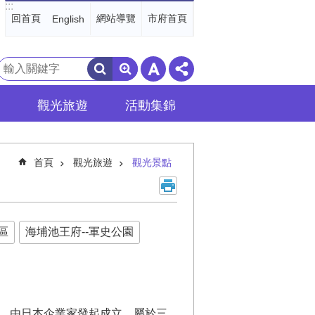
:::
回首頁
網站導覽
市府首頁
English
搜
尋
觀光旅遊
活動集錦
首頁
觀光旅遊
觀光景點
區
海埔池王府--軍史公園
，由日本企業家發起成立，屬於三