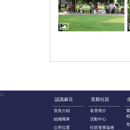
:::
認識麻豆
里鄰社區
首長介紹
各里簡介
組織職掌
活動中心
公所位置
社區發展協會