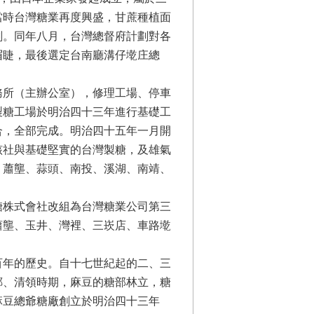
當時台灣糖業再度興盛，甘蔗種植面
劃。同年八月，台灣總督府計劃對各
眉睫，最後選定台南廳溝仔墘庄總
所（主辦公室），修理工場、停車
製糖工場於明治四十三年進行基礎工
合，全部完成。明治四十五年一月開
該社與基礎堅實的台灣製糖，及雄氣
、蕭壟、蒜頭、南投、溪湖、南靖、
株式會社改組為台灣糖業公司第三
蕭壟、玉井、灣裡、三崁店、車路墘
百年的歷史。自十七世紀起的二、三
鄭、清領時期，麻豆的糖部林立，糖
麻豆總爺糖廠創立於明治四十三年