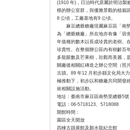
(1910 年)，日治時代原屬於
模的辦公室群，與優雅景觀的植栽區
8 公頃，工廠基地有9 公頃。
麻豆總爺糖廠現屬麻豆區「南勢里
為「總爺糖廠」所在地亦有像「宿
年值種的數木以長成珍貴的老樹。
珍貴性。在整個辦公區內有樹齡百
多龍眼數及芒果樹，壯觀而美麗，
關廠後相關紅磚造之辦公空間（照片
古蹟。89 年12 月初步縣文化
極推動下，初步以和糖廠共同開發
術相關設施活動。
地址：臺南市麻豆區南勢里總爺5號
電話：06-5718123、5718088
開館時間：
園區全天開放
四棟古蹟展館及顏水龍紀念館