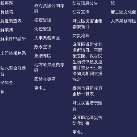
下載專區
防災訊息公告
館
政府資訊公開專
區
首長信箱
防災宣導
麻豆區文化館
招標資訊
滿意度調查表
麻豆區災害通報
人事業務專區
聯繫窗口
決標資訊
調解業務
防災地圖
人事業務專區
調解案件申請平
台
麻豆區避難收容
政令宣導
處所清冊、平面
線上即時服務系
捐贈專區
配置圖、救災民
統
生物資供應及運
地方發展經費專
補計畫及民生救
一站式整合服務
區
濟物資相關支援
平台
回饋金專區
協定
國民年金
更多...
臺南市避難收容
多...
處所一覽表
麻豆災害潛勢圖
資
麻豆區地區災害
防救計畫
更多...