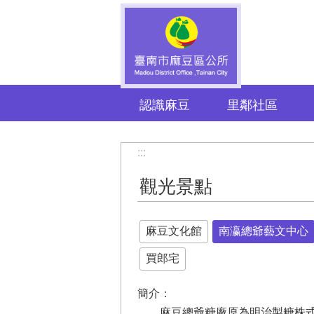
跳到主要內容區塊
認識麻豆
里鄰社區
:::
觀光景點
麻豆文化館
南瀛總爺藝文中心
買郎宅
簡介：
麻豆總爺糖廠原為明治製糖株式會