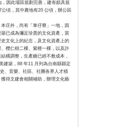
廠內，因此場區規劃完善，建有頗具規
公頃，其中農地有20 公頃，辦公區
本庄外，尚有「車仔寮」一地，因
建築已成為彌足珍貴的文化資產，當
歷史文化上的紀念，及文化資產上的
棵、欖仁樹二棵、紫檀一棵，以及許
業結構調整，生產糖已經不敷成本，
築，88 年11 月列為台南縣縣定
文史、音樂、社區、社團各界人才積
，獲得文建會相關補助，辦理文化藝