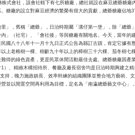
明治製糖株式會社，該會社轄下有七所糖廠，總社就設在麻豆總爺糖
。糖廠的設立對麻豆經濟的繁榮有很大的貢獻，總爺糖廠佔地37
」，舊稱「總爺」，日治時期屬「溝仔第一堡」，除「總爺」
舍內」（社宅）、「會社後」等與糖廠有關地名。今天，當年的
在民國八十八年十一月十九日正式公告為縣訂古蹟，肯定它據有
年以上老榕樹一棵、樹齡九十年以上的樟樹三十六棵、茄冬樹七
是難得的綠色資產，更是民眾休閒活動最佳去處。總爺糖廠因產
1）、精緻木構招待所、餐廳及廠長宿舍均是日治時期興建之精美建
局大力支持，魄力施政鎮長、效率幹練的組織團隊並整合地方藝術、
經營並以閒置空間再利用為目標，定名為「南瀛總爺藝文中心」