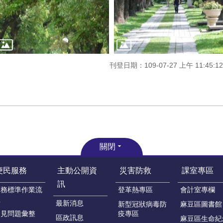
刊登日期：109-07-27 上午 11:45:12
關閉
便民服務
主動公開資
災害防救
課室專區
訊
業務標準作業流
登革熱專區
會計室專欄
程
最新消息
新型冠狀病毒防
麻豆區圖書館
常見問題彙整
疫專區
區政訊息
麻豆區生命紀